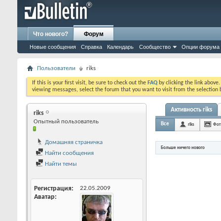
Что нового?
Форум
Новые сообщения
Справка
Календарь
Сообщество
Опции форума
Пользователи
riks
If this is your first visit, be sure to check out the
FAQ
by clicking the link above
viewing messages, select the forum that you want to visit from the selection 
Активность riks
riks
Опытный пользователь
Все
riks
Фот
Домашняя страничка
Больше ничего нового
Найти сообщения
Найти темы
Регистрация
22.05.2009
Аватар