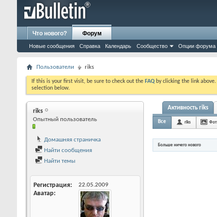
Что нового?
Форум
Новые сообщения
Справка
Календарь
Сообщество
Опции форума
Пользователи
riks
If this is your first visit, be sure to check out the
FAQ
by clicking the link above
selection below.
Активность riks
riks
Опытный пользователь
Все
riks
Фот
Домашняя страничка
Больше ничего нового
Найти сообщения
Найти темы
Регистрация
22.05.2009
Аватар