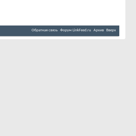
Обратная связь
Форум LinkFeed.ru
Архив
Вверх