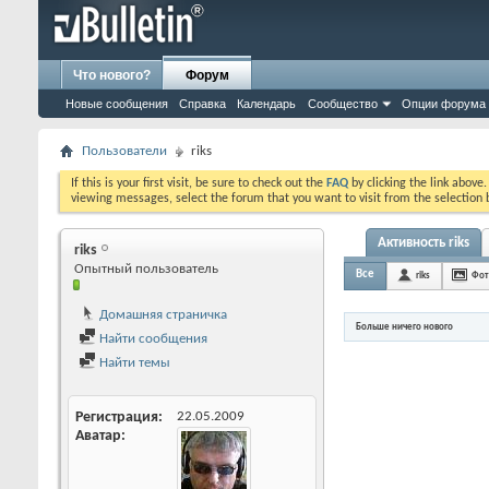
Что нового?
Форум
Новые сообщения
Справка
Календарь
Сообщество
Опции форума
Пользователи
riks
If this is your first visit, be sure to check out the
FAQ
by clicking the link above
viewing messages, select the forum that you want to visit from the selection 
Активность riks
riks
Опытный пользователь
Все
riks
Фот
Домашняя страничка
Больше ничего нового
Найти сообщения
Найти темы
Регистрация
22.05.2009
Аватар