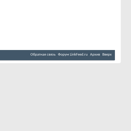
Обратная связь
Форум LinkFeed.ru
Архив
Вверх