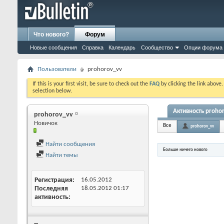
Что нового?
Форум
Новые сообщения
Справка
Календарь
Сообщество
Опции форума
Пользователи
prohorov_vv
If this is your first visit, be sure to check out the
FAQ
by clicking the link above
selection below.
Активность proho
prohorov_vv
Новичок
Все
prohorov_vv
Найти сообщения
Больше ничего нового
Найти темы
Регистрация
16.05.2012
Последняя
18.05.2012
01:17
активность