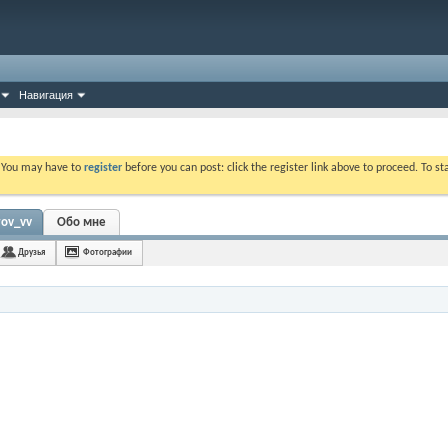
Навигация
. You may have to
register
before you can post: click the register link above to proceed. To s
rov_vv
Обо мне
Друзья
Фотографии