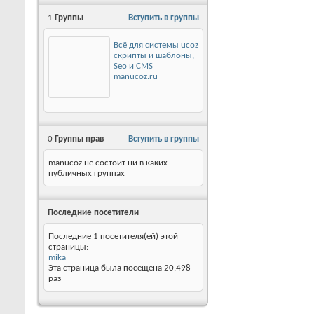
1
Группы
Вступить в группы
Всё для системы ucoz
скрипты и шаблоны,
Seo и CMS
manucoz.ru
0
Группы прав
Вступить в группы
manucoz не состоит ни в каких
публичных группах
Последние посетители
Последние 1 посетителя(ей) этой
страницы:
mika
Эта страница была посещена
20,498
раз