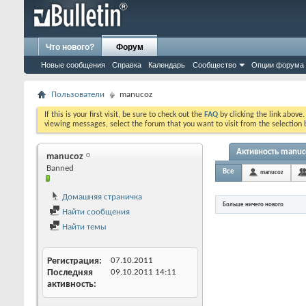
Что нового?
Форум
Новые сообщения
Справка
Календарь
Сообщество
Опции форума
Пользователи
manucoz
If this is your first visit, be sure to check out the
FAQ
by clicking the link above
viewing messages, select the forum that you want to visit from the selection 
Активность manuc
manucoz
Banned
Все
manucoz
Домашняя страничка
Больше ничего нового
Найти сообщения
Найти темы
Регистрация
07.10.2011
Последняя
09.10.2011
14:11
активность