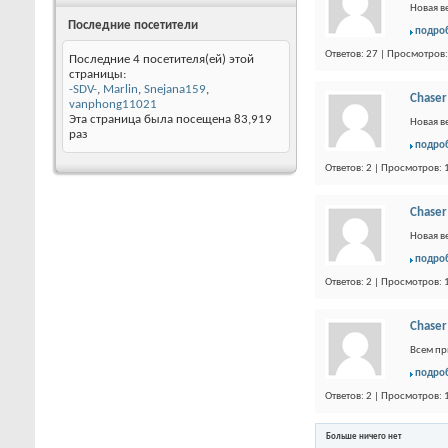
Новая в
Последние посетители
подро
Ответов: 27 | Просмотров
Последние 4 посетителя(ей) этой
страницы:
-SDV-
,
Marlin
,
Snejana159
,
Chaser
vanphong11021
Эта страница была посещена
83,919
Новая в
раз
подро
Ответов: 2 | Просмотров:
Chaser
Новая в
подро
Ответов: 2 | Просмотров:
Chaser
Всем пр
подро
Ответов: 2 | Просмотров:
Больше ничего нет