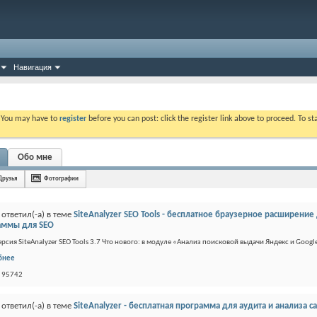
Навигация
. You may have to
register
before you can post: click the register link above to proceed. To s
Обо мне
Друзья
Фотографии
ответил(-а) в теме
SiteAnalyzer SEO Tools - бесплатное браузерное расширение
аммы для SEO
ерсия SiteAnalyzer SEO Tools 3.7 Что нового: в модуле «Анализ поисковой выдачи Яндекс и Googl
бнее
: 95742
ответил(-а) в теме
SiteAnalyzer - бесплатная программа для аудита и анализа с