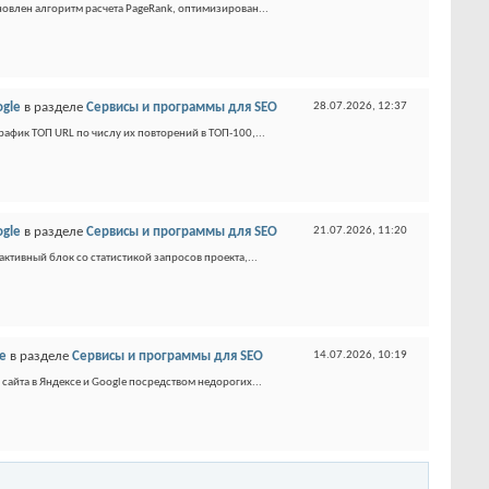
новлен алгоритм расчета PageRank, оптимизирован...
ogle
в разделе
Сервисы и программы для SEO
28.07.2026,
12:37
афик ТОП URL по числу их повторений в ТОП-100,...
ogle
в разделе
Сервисы и программы для SEO
21.07.2026,
11:20
ктивный блок со статистикой запросов проекта,...
le
в разделе
Сервисы и программы для SEO
14.07.2026,
10:19
айта в Яндексе и Google посредством недорогих...