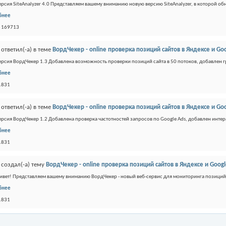
ерсия SiteAnalyzer 4.0 Представляем вашему вниманию новую версию SiteAnalyzer, в которой об
бнее
: 169713
ответил(-а) в теме
ВордЧекер - online проверка позиций сайтов в Яндексе и Go
ерсия ВордЧекер 1.3 Добавлена возможность проверки позиций сайта в 50 потоков, добавлен гр
бнее
 1831
ответил(-а) в теме
ВордЧекер - online проверка позиций сайтов в Яндексе и Go
ерсия ВордЧекер 1.2 Добавлена проверка частотностей запросов по Google Ads, добавлен интера
бнее
 1831
создал(-а) тему
ВордЧекер - online проверка позиций сайтов в Яндексе и Goog
ивет! Представляем вашему вниманию ВордЧекер - новый веб-сервис для мониторинга позиций с
бнее
 1831