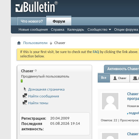
Что нового?
Форум
Новые сообщения
Справка
Календарь
Сообщество
Опции форума
Пользователи
Chaser
If this is your first visit, be sure to check out the
FAQ
by clicking the link above
selection below.
Активность Chaser
Chaser
Продвинутый пользователь
Все
Chaser
Домашняя страничка
Chaser
Найти сообщения
прогр
Найти темы
Новая в
подро
Регистрация
20.04.2009
Ответов: 22 | Просмотров
Последняя
05.08.2026
19:14
активность
Chaser