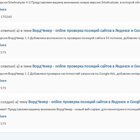
ерсия SiteAnalyzer 4.0 Представляем вашему вниманию новую версию SiteAnalyzer, в которой об
бнее
: 170260
ответил(-а) в теме
ВордЧекер - online проверка позиций сайтов в Яндексе и Go
ерсия ВордЧекер 1.3 Добавлена возможность проверки позиций сайта в 50 потоков, добавлен гр
бнее
 2175
ответил(-а) в теме
ВордЧекер - online проверка позиций сайтов в Яндексе и Go
ерсия ВордЧекер 1.2 Добавлена проверка частотностей запросов по Google Ads, добавлен интера
бнее
 2175
создал(-а) тему
ВордЧекер - online проверка позиций сайтов в Яндексе и Goog
ивет! Представляем вашему вниманию ВордЧекер - новый веб-сервис для мониторинга позиций с
бнее
 2175