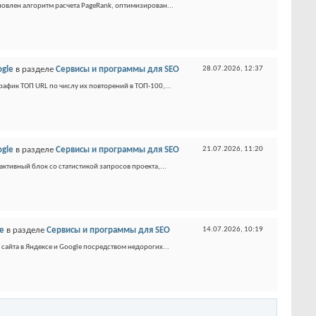
новлен алгоритм расчета PageRank, оптимизирован...
ogle
в разделе
Сервисы и программы для SEO
28.07.2026,
12:37
афик ТОП URL по числу их повторений в ТОП-100,...
ogle
в разделе
Сервисы и программы для SEO
21.07.2026,
11:20
ктивный блок со статистикой запросов проекта,...
le
в разделе
Сервисы и программы для SEO
14.07.2026,
10:19
айта в Яндексе и Google посредством недорогих...