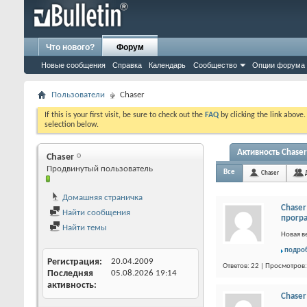
Что нового?
Форум
Новые сообщения
Справка
Календарь
Сообщество
Опции форума
Пользователи
Chaser
If this is your first visit, be sure to check out the
FAQ
by clicking the link above
selection below.
Активность Chaser
Chaser
Продвинутый пользователь
Все
Chaser
Домашняя страничка
Chaser
Найти сообщения
прогр
Найти темы
Новая в
подро
Регистрация
20.04.2009
Ответов: 22 | Просмотров
Последняя
05.08.2026
19:14
активность
Chaser