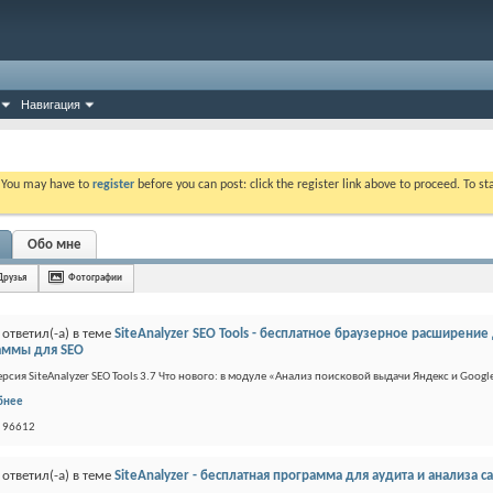
Навигация
. You may have to
register
before you can post: click the register link above to proceed. To s
Обо мне
Друзья
Фотографии
ответил(-а) в теме
SiteAnalyzer SEO Tools - бесплатное браузерное расширение
аммы для SEO
ерсия SiteAnalyzer SEO Tools 3.7 Что нового: в модуле «Анализ поисковой выдачи Яндекс и Googl
бнее
: 96612
ответил(-а) в теме
SiteAnalyzer - бесплатная программа для аудита и анализа с