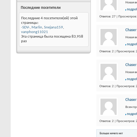
Новая в
Последние посетители
подро
Ответов: 27 | Просмотров
Последние 4 посетителя(ей) этой
страницы:
-SDV-
,
Marlin
,
Snejana159
,
Chaser
vanphong11021
Эта страница была посещена
83,958
Новая в
раз
подро
Ответов: 2 | Просмотров:
Chaser
Новая в
подро
Ответов: 2 | Просмотров:
Chaser
Всем пр
подро
Ответов: 2 | Просмотров:
Больше ничего нет