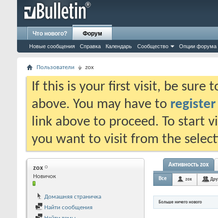
Что нового?
Форум
Новые сообщения
Справка
Календарь
Сообщество
Опции форума
Пользователи
zox
If this is your first visit, be sure
above. You may have to
register
link above to proceed. To start 
you want to visit from the selec
Активность zox
zox
Новичок
Все
zox
Дру
Домашняя страничка
Больше ничего нового
Найти сообщения