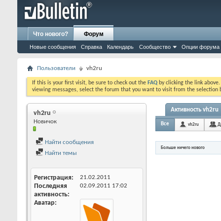
Что нового?
Форум
Новые сообщения
Справка
Календарь
Сообщество
Опции форума
Пользователи
vh2ru
If this is your first visit, be sure to check out the
FAQ
by clicking the link above
viewing messages, select the forum that you want to visit from the selection 
Активность vh2ru
vh2ru
Новичок
Все
vh2ru
Д
Найти сообщения
Больше ничего нового
Найти темы
Регистрация
21.02.2011
Последняя
02.09.2011
17:02
активность
Аватар