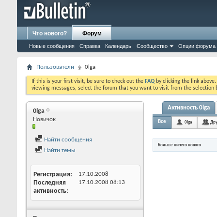
Что нового?
Форум
Новые сообщения
Справка
Календарь
Сообщество
Опции форума
Пользователи
0lga
If this is your first visit, be sure to check out the
FAQ
by clicking the link above
viewing messages, select the forum that you want to visit from the selection 
Активность 0lga
0lga
Новичок
Все
0lga
Дру
Найти сообщения
Больше ничего нового
Найти темы
Регистрация
17.10.2008
Последняя
17.10.2008
08:13
активность