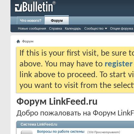
Что нового?
Форум
Новые сообщения
Справка
Календарь
Сообщество
Опции форума
Форум
If this is your first visit, be sure
above. You may have to
register
link above to proceed. To start 
you want to visit from the selec
Форум LinkFeed.ru
Добро пожаловать на Форум LinkF
Система LinkFeed.ru
Вопросы по работе системы
(106 Просматривает)