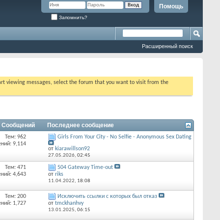
Помощь
Запомнить?
Расширенный поиск
tart viewing messages, select the forum that you want to visit from the
/ Сообщений
Последнее сообщение
Тем: 962
Girls From Your City - No Selfie - Anonymous Sex Dating
ний: 9,114
от
kiarawillson92
27.05.2026,
02:45
Тем: 471
504 Gateway Time-out
ний: 4,643
от
riks
11.04.2022,
18:08
Тем: 200
Исключить ссылки с которых был отказ
ний: 1,727
от
tmckhanhvy
13.01.2025,
06:15