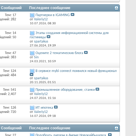
/ Сообщений
Последнее сообщение
Тем: 17
Партнерки в IGAMING
щений: 282
от
Valeriy12
10.07.2026,
08:30
Тем: 14
Этапы создания информационной системы для
бщений: 50
гостиницы
от
spartakus
27.06.2024,
19:39
Тем: 47
Оцените 2 тематических блога
щений: 383
от
Sin
24.03.2021,
10:59
Тем: 124
В сервисе mybi connect появился новый функционал
щений: 484
от
spartakus
20.11.2025,
01:51
Тем: 541
Промышленное оборудование, станки
ний: 2,407
от
Valeriy12
24.07.2026,
15:16
Тем: 126
ИТ ипотека
щений: 720
от
Valeriy12
16.07.2026,
09:18
/ Сообщений
Последнее сообщение
Тем: 27
Подобрать диплом в фирме Новокуйбышевск.