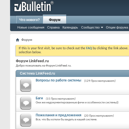
Что нового?
Форум
Новые сообщения
Справка
Календарь
Сообщество
Опции форума
Форум
If this is your first visit, be sure to check out the
FAQ
by clicking the link above
selection below.
Форум LinkFeed.ru
Добро пожаловать на Форум LinkFeed.ru.
Система LinkFeed.ru
Вопросы по работе системы
(129 Просматривает)
Баги
(15 Просматривает)
Они же недокументированные фичи и особенности системы))
Пожелания и предложения
(20 Просматривает)
Все, что Вы хотели бы видеть в нашей системе.