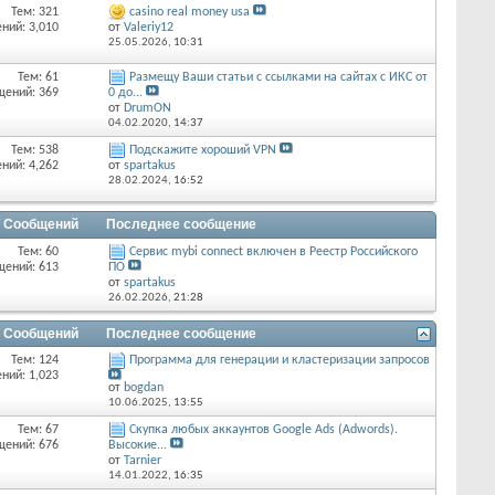
Тем: 321
casino real money usa
ний: 3,010
от
Valeriy12
25.05.2026,
10:31
Тем: 61
Размещу Ваши статьи с ссылками на сайтах с ИКС от
щений: 369
0 до...
от
DrumON
04.02.2020,
14:37
Тем: 538
Подскажите хороший VPN
ний: 4,262
от
spartakus
28.02.2024,
16:52
/ Сообщений
Последнее сообщение
Тем: 60
Сервис mybi connect включен в Реестр Российского
щений: 613
ПО
от
spartakus
26.02.2026,
21:28
/ Сообщений
Последнее сообщение
Тем: 124
Программа для генерации и кластеризации запросов
ний: 1,023
от
bogdan
10.06.2025,
13:55
Тем: 67
Скупка любых аккаунтов Google Ads (Adwords).
щений: 676
Высокие...
от
Tarnier
14.01.2022,
16:35