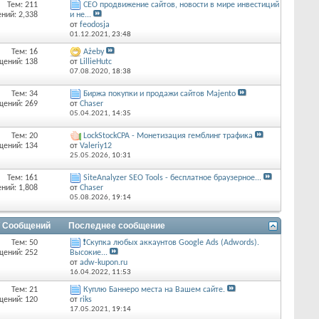
Тем: 211
СЕО продвижение сайтов, новости в мире инвестиций
ний: 2,338
и не...
от
feodosja
01.12.2021,
23:48
Тем: 16
Ażeby
щений: 138
от
LillieHutc
07.08.2020,
18:38
Тем: 34
Биржа покупки и продажи сайтов Majento
щений: 269
от
Chaser
05.04.2021,
14:35
Тем: 20
LockStockCPA - Монетизация гемблинг трафика
щений: 134
от
Valeriy12
25.05.2026,
10:31
Тем: 161
SiteAnalyzer SEO Tools - бесплатное браузерное...
ний: 1,808
от
Chaser
05.08.2026,
19:14
/ Сообщений
Последнее сообщение
Тем: 50
❗Скупка любых аккаунтов Google Ads (Adwords).
щений: 252
Высокие...
от
adw-kupon.ru
16.04.2022,
11:53
Тем: 21
Куплю Баннеро места на Вашем сайте.
щений: 120
от
riks
17.05.2021,
19:14