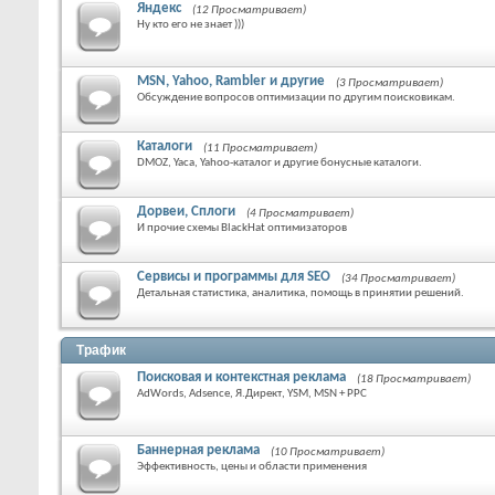
Яндекс
(12 Просматривает)
Ну кто его не знает )))
MSN, Yahoo, Rambler и другие
(3 Просматривает)
Обсуждение вопросов оптимизации по другим поисковикам.
Каталоги
(11 Просматривает)
DMOZ, Yaca, Yahoo-каталог и другие бонусные каталоги.
Дорвеи, Сплоги
(4 Просматривает)
И прочие схемы BlackHat оптимизаторов
Сервисы и программы для SEO
(34 Просматривает)
Детальная статистика, аналитика, помощь в принятии решений.
Трафик
Поисковая и контекстная реклама
(18 Просматривает)
AdWords, Adsence, Я.Директ, YSM, MSN + PPC
Баннерная реклама
(10 Просматривает)
Эффективность, цены и области применения