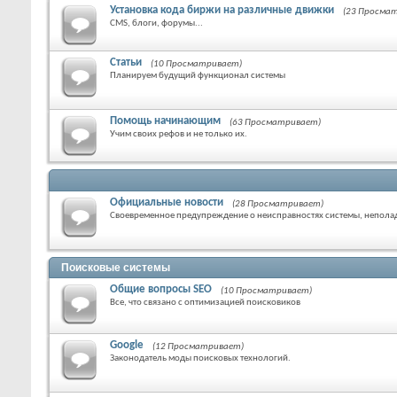
Установка кода биржи на различные движки
(23 Просма
CMS, блоги, форумы...
Статьи
(10 Просматривает)
Планируем будущий функционал системы
Помощь начинающим
(63 Просматривает)
Учим своих рефов и не только их.
Официальные новости
(28 Просматривает)
Своевременное предупреждение о неисправностях системы, неполад
Поисковые системы
Общие вопросы SEO
(10 Просматривает)
Все, что связано с оптимизацией поисковиков
Google
(12 Просматривает)
Законодатель моды поисковых технологий.