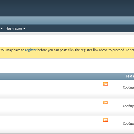
Навигация
. You may have to
register
before you can post: click the register link above to proceed. To s
Тем 
RSS
Сообще
лента
этого
раздела
RSS
Сообще
лента
этого
раздела
RSS
Сообще
лента
этого