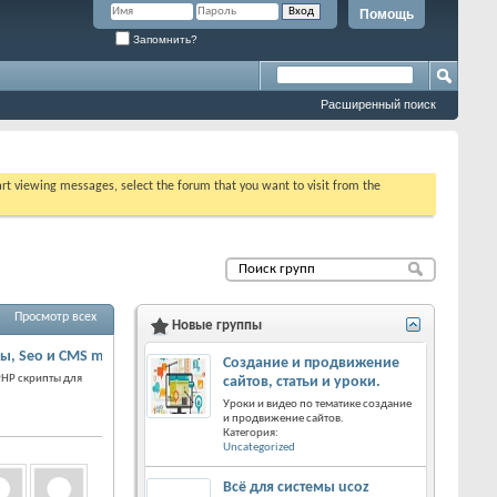
Помощь
Запомнить?
Расширенный поиск
tart viewing messages, select the forum that you want to visit from the
Просмотр всех
Новые группы
ы, Seo и CMS manucoz.ru
Создание и продвижение
PHP скрипты для
сайтов, статьи и уроки.
Уроки и видео по тематике создание
и продвижение сайтов.
Категория:
Uncategorized
Всё для системы ucoz