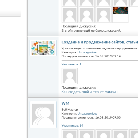
Последняя дискуссия:
В этой группе ещё не было дискуссий.
Создание и продвижение сайтов, статьи
Уроки и видео по тематике создание и продвижение 
Категория:
Uncategorized
Последняя активность: 16.09.2019
09:14
Участников: 1
Последняя дискуссия:
Как создать свой интернет магазин
WM
Веб Мастер
Категория:
Uncategorized
Последняя активность: 16.09.2019
09:00
Участников: 14