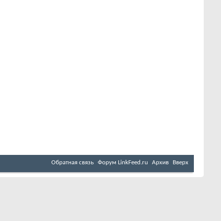
Обратная связь
Форум LinkFeed.ru
Архив
Вверх