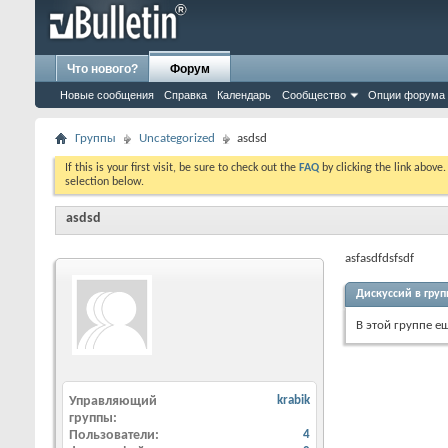
Что нового?
Форум
Новые сообщения
Справка
Календарь
Сообщество
Опции форума
Группы
Uncategorized
asdsd
If this is your first visit, be sure to check out the
FAQ
by clicking the link above
selection below.
asdsd
asfasdfdsfsdf
Дискуссий в груп
В этой группе е
Управляющий
krabik
группы
Пользователи
4