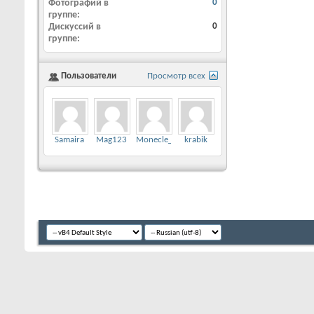
Фотографий в
0
группе
Дискуссий в
0
группе
Пользователи
Просмотр всех
Samaira
Mag123
Monecle_Support
krabik