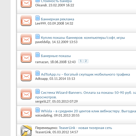
Стоимость банера
Oleandr
, 23.02.2009 16:22
Баннерная реклама
Lee999
, 03.09.2008 14:32
Куплю показы баннеров: компьютеры/софт, игры
paveldvlip
, 14.12.2009 13:53
Банерные показы
1
2
ramazan
, 18.06.2008 12:43
AdToApp.ru – богатый скупщик мобильного трафика
Adtoapp
, 03.11.2014 15:13
Система Wizard-Banners. Оплата за показы 50-90 руб. з
просмотров.
sergeSL27
, 05.03.2013 07:29
Whisla – в среднем 20 центов клик вебмастеру. Выгодна
voicedating
, 09.01.2013 20:55
Перемещено:
TeaserLink - новая тизерная сеть
TeaserLink
, 05.03.2012 14:57