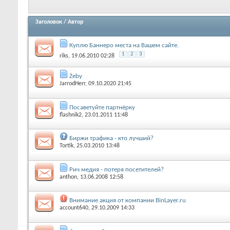
Заголовок
/
Автор
Куплю Баннеро места на Вашем сайте.
1
2
3
riks
, 19.06.2010 02:28
Żeby
JarrodHerr
, 09.10.2020 21:45
Посаветуйте партнёрку
flashnik2
, 23.01.2011 11:48
Биржи трафика - кто лучший?
Tortik
, 25.03.2010 13:48
Рич медия - потеря посетителей?
anthon
, 13.06.2008 12:58
Внимание акция от компании BinLayer.ru
account640
, 29.10.2009 14:33