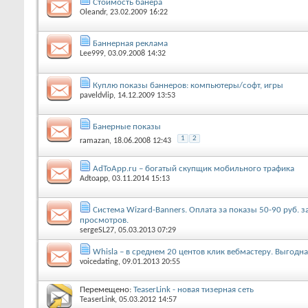
Стоимость банера
Oleandr
, 23.02.2009 16:22
Баннерная реклама
Lee999
, 03.09.2008 14:32
Куплю показы баннеров: компьютеры/софт, игры
paveldvlip
, 14.12.2009 13:53
Банерные показы
1
2
ramazan
, 18.06.2008 12:43
AdToApp.ru – богатый скупщик мобильного трафика
Adtoapp
, 03.11.2014 15:13
Система Wizard-Banners. Оплата за показы 50-90 руб. з
просмотров.
sergeSL27
, 05.03.2013 07:29
Whisla – в среднем 20 центов клик вебмастеру. Выгодна
voicedating
, 09.01.2013 20:55
Перемещено:
TeaserLink - новая тизерная сеть
TeaserLink
, 05.03.2012 14:57