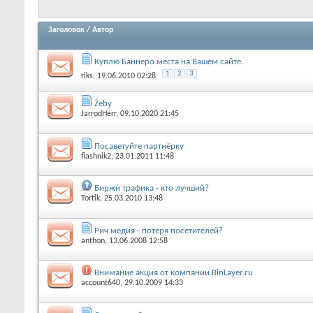
Заголовок
/
Автор
Куплю Баннеро места на Вашем сайте.
1
2
3
riks
, 19.06.2010 02:28
Żeby
JarrodHerr
, 09.10.2020 21:45
Посаветуйте партнёрку
flashnik2
, 23.01.2011 11:48
Биржи трафика - кто лучший?
Tortik
, 25.03.2010 13:48
Рич медия - потеря посетителей?
anthon
, 13.06.2008 12:58
Внимание акция от компании BinLayer.ru
account640
, 29.10.2009 14:33