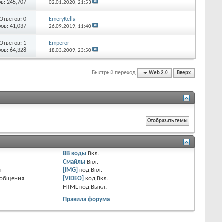
в: 245,707
02.01.2020,
21:53
Ответов: 0
EmeryKella
ов: 41,037
26.09.2019,
11:40
Ответов: 1
Emperor
ов: 64,328
18.03.2009,
23:50
Быстрый переход
Web 2.0
Вверх
BB коды
Вкл.
Смайлы
Вкл.
я
[IMG]
код
Вкл.
ообщения
[VIDEO]
код
Вкл.
HTML код
Выкл.
Правила форума