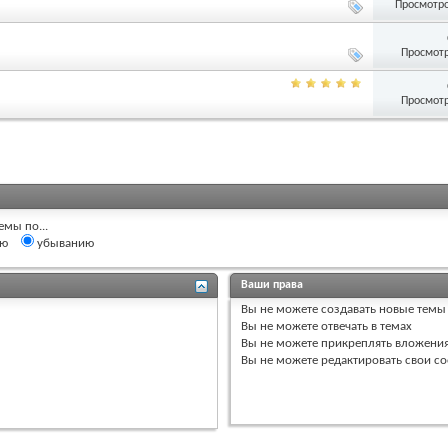
Просмотро
Просмотр
Просмотр
емы по...
ию
убыванию
Ваши права
Вы
не можете
создавать новые темы
Вы
не можете
отвечать в темах
Вы
не можете
прикреплять вложени
Вы
не можете
редактировать свои с