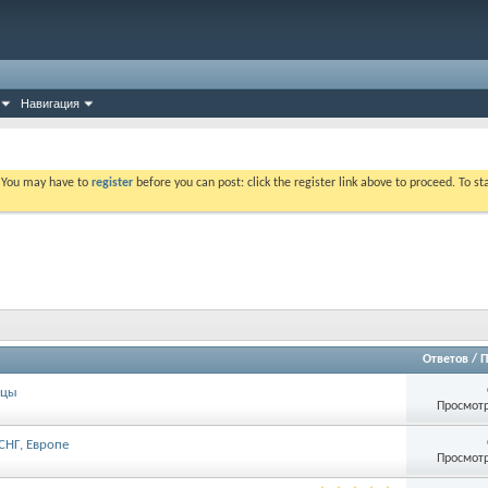
Навигация
. You may have to
register
before you can post: click the register link above to proceed. To s
Ответов
/
П
ицы
Просмотр
СНГ, Европе
Просмотр