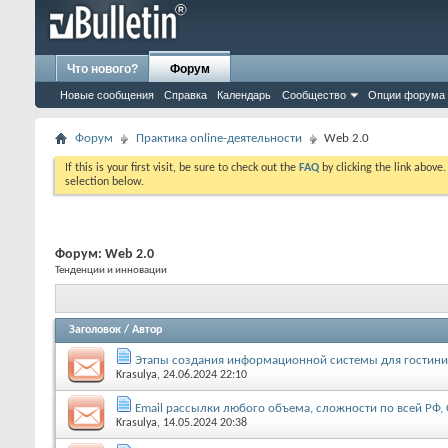
Что нового?
Форум
Новые сообщения
Справка
Календарь
Сообщество
Опции форума
Форум
Практика online-деятельности
Web 2.0
If this is your first visit, be sure to check out the
FAQ
by clicking the link above
selection below.
Форум:
Web 2.0
Тенденции и инновации
Заголовок
/
Автор
Этапы создания информационной системы для гостин
Krasulya
, 24.06.2024 22:10
Email рассылки любого объема, сложности по всей РФ, 
Krasulya
, 14.05.2024 20:38