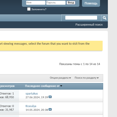
Помощь
Запомнить?
Расширенный поиск
tart viewing messages, select the forum that you want to visit from the
Показаны темы с 1 по 14 из 14
Опции раздела
Поиск по разделу
росмотров
Последнее сообщение от
Ответов: 1
spartakus
ов: 68,950
27.06.2024,
19:39
Ответов: 0
Krasulya
ов: 31,967
14.05.2024,
20:38