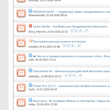
Krasulya
, 30.03.2026 18:48
PROSMM-SHOP — Надёжный сервис продвижения в соц
Wowebstudio
, 05.04.2026 08:24
Quick Sender - Комбайн для Продвижения в Вконтакте
1
2
3
...
7
Dima_Myrzich
, 23.04.2016 22:52
Программа для рассылки в инстаграм
1
2
3
...
6
JavaDev
, 09.01.2021 01:48
➡️ Тексты и правила рекламы в социальных сетях с бон
rubli
, 04.10.2021 13:11
Mamantool VK - автоматизация действий Вконтакте (анал
1
2
3
...
4
zeleboba
, 29.08.2015 22:13
Poster Pro 2.0.17 - программа для профессиональных 
Cialis
, 15.01.2016 09:59
Вконтакте - Вступившие Живые по Критериям. Оферы В
milka
, 23.04.2014 12:30