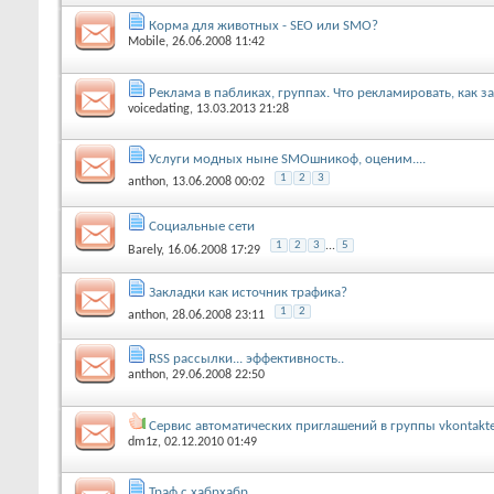
Корма для животных - SEO или SMO?
Mobile
, 26.06.2008 11:42
Реклама в пабликах, группах. Что рекламировать, как з
voicedating
, 13.03.2013 21:28
Услуги модных ныне SMOшникоф, оценим....
1
2
3
anthon
, 13.06.2008 00:02
Социальные сети
1
2
3
...
5
Barely
, 16.06.2008 17:29
Закладки как источник трафика?
1
2
anthon
, 28.06.2008 23:11
RSS рассылки... эффективность..
anthon
, 29.06.2008 22:50
Сервис автоматических приглашений в группы vkontakt
dm1z
, 02.12.2010 01:49
Траф с хабрхабр.