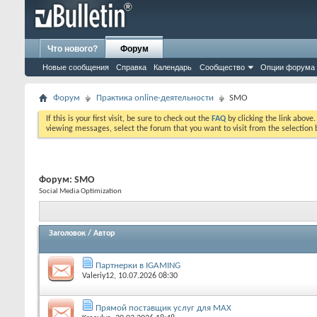
Что нового?
Форум
Новые сообщения
Справка
Календарь
Сообщество
Опции форума
Форум
Практика online-деятельности
SMO
If this is your first visit, be sure to check out the
FAQ
by clicking the link above
viewing messages, select the forum that you want to visit from the selection 
Форум:
SMO
Social Media Optimization
Заголовок
/
Автор
Партнерки в IGAMING
Valeriy12
, 10.07.2026 08:30
Прямой поставщик услуг для MAX