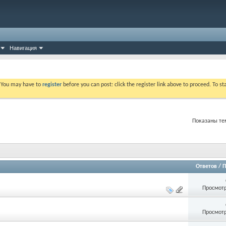
Навигация
. You may have to
register
before you can post: click the register link above to proceed. To s
Показаны тем
Ответов
/
П
Просмотр
Просмотр