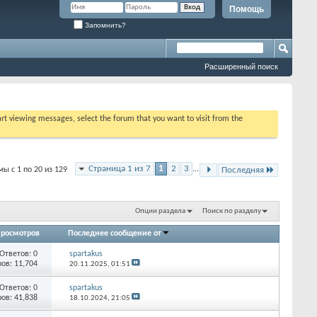
Помощь
Запомнить?
Расширенный поиск
tart viewing messages, select the forum that you want to visit from the
Страница 1 из 7
1
2
3
...
ы с 1 по 20 из 129
Последняя
Опции раздела
Поиск по разделу
росмотров
Последнее сообщение от
Ответов: 0
spartakus
ов: 11,704
20.11.2025,
01:51
Ответов: 0
spartakus
ов: 41,838
18.10.2024,
21:05