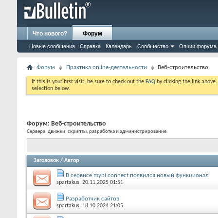
Что нового?
Форум
Новые сообщения
Справка
Календарь
Сообщество
Опции форума
Форум
Практика online-деятельности
Веб-строительство
If this is your first visit, be sure to check out the
FAQ
by clicking the link above
selection below.
Форум:
Веб-строительство
Сервера, движки, скрипты, разработка и администрирование.
Заголовок
/
Автор
В сервисе mybi connect появился новый функционал
spartakus
, 20.11.2025 01:51
Разработчик сайтов
spartakus
, 18.10.2024 21:05