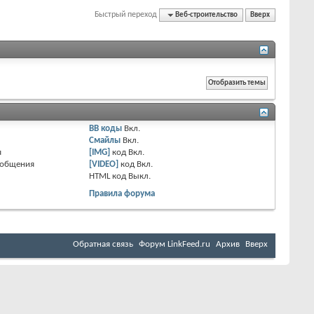
Быстрый переход
Веб-строительство
Вверх
BB коды
Вкл.
Смайлы
Вкл.
я
[IMG]
код
Вкл.
ообщения
[VIDEO]
код
Вкл.
HTML код
Выкл.
Правила форума
Обратная связь
Форум LinkFeed.ru
Архив
Вверх