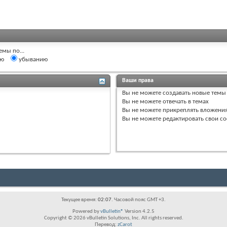
емы по...
ию
убыванию
Ваши права
Вы
не можете
создавать новые темы
Вы
не можете
отвечать в темах
Вы
не можете
прикреплять вложени
Вы
не можете
редактировать свои с
Текущее время:
02:07
. Часовой пояс GMT +3.
Powered by
vBulletin®
Version 4.2.5
Copyright © 2026 vBulletin Solutions, Inc. All rights reserved.
Перевод:
zCarot