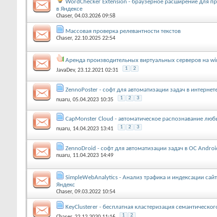
WordChecker Extension - браузерное расширение для п
в Яндексе
Chaser
, 04.03.2026 09:58
Массовая проверка релевантности текстов
Chaser
, 22.10.2025 22:54
Аренда производительных виртуальных серверов на w
1
2
JavaDev
, 23.12.2021 02:31
ZennoPoster - софт для автоматизации задач в интернет
1
2
3
nuaru
, 05.04.2023 10:35
CapMonster Cloud - автоматическое распознавание люб
1
2
3
nuaru
, 14.04.2023 13:41
ZennoDroid - софт для автоматизации задач в ОС Androi
nuaru
, 11.04.2023 14:49
SimpleWebAnalytics - Анализ трафика и индексации сайт
Яндекс
Chaser
, 09.03.2022 10:54
KeyClusterer - бесплатная кластеризация семантическог
1
2
Chaser
, 22.12.2020 11:16