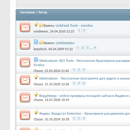
Заголовок
/
Автор
Важно:
LinkFeed Tools - monitor
1
2
medneem
, 24.04.2010 21:23
Важно:
Linkfeedator
1
2
3
...
4
kotofeich
, 04.04.2009 01:32
SiteAnalyzer SEO Tools - бесплатное браузерное расшир
Firefox
1
2
3
Chaser
, 22.05.2024 21:45
SiteAnalyzer - бесплатная программа для аудита и анали
1
2
3
Chaser
, 15.10.2020 12:26
ВордЧекер - online проверка позиций сайтов в Яндексе 
Chaser
, 14.07.2026 10:19
Яндекс Вордстат Extension - браузерное расширение дл
1
2
3
Chaser
, 10.10.2024 10:18