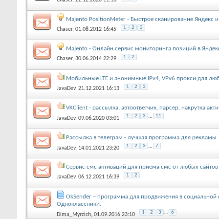
Majento PositionMeter - Быстрое сканирование Яндекс и
1
2
3
Chaser
, 01.08.2012 16:45
Majento - Онлайн сервис мониторинга позиций в Яндекс
1
2
Chaser
, 30.06.2014 22:29
Мобильные LTE и анонимные IPv4, VPv6 прокси для лю
1
2
3
JavaDev
, 21.12.2021 16:13
VKClient - рассылка, автоответчик, парсер, накрутка акт
1
2
3
...
11
JavaDev
, 09.06.2020 03:01
Рассылка в телеграм - лучшая программа для рекламы
1
2
3
...
7
JavaDev
, 14.01.2021 23:20
Сервис смс активаций для приема смс от любых сайтов
1
2
JavaDev
, 06.12.2021 16:39
OkSender – программа для продвижения в социальной 
Одноклассники.
1
2
3
...
6
Dima_Myrzich
, 01.09.2016 23:10