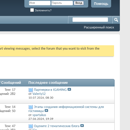
Помощь
Запомнить?
Расширенный поиск
tart viewing messages, select the forum that you want to visit from the
/ Сообщений
Последнее сообщение
Тем: 17
Партнерки в IGAMING
щений: 282
от
Valeriy12
10.07.2026,
08:30
Тем: 14
Этапы создания информационной системы для
бщений: 50
гостиницы
от
spartakus
27.06.2024,
19:39
Тем: 47
Оцените 2 тематических блога