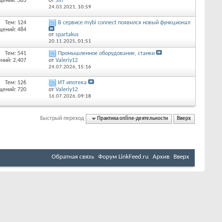
щений: 383
от
Sin
24.03.2021,
10:59
Тем: 124
В сервисе mybi connect появился новый функционал
щений: 484
от
spartakus
20.11.2025,
01:51
Тем: 541
Промышленное оборудование, станки
ний: 2,407
от
Valeriy12
24.07.2026,
15:16
Тем: 126
ИТ ипотека
щений: 720
от
Valeriy12
16.07.2026,
09:18
Быстрый переход
Практика online-деятельности
Вверх
Обратная связь
Форум LinkFeed.ru
Архив
Вверх