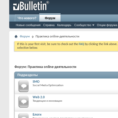
Что нового?
Форум
Новые сообщения
Справка
Календарь
Сообщество
Опции форума
Форум
Практика online-деятельности
If this is your first visit, be sure to check out the
FAQ
by clicking the link above
selection below.
Форум:
Практика online-деятельности
Подразделы
SMO
Social Media Optimization
Web 2.0
Тенденции и инновации
Блоги