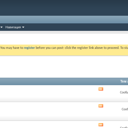
Навигация
. You may have to
register
before you can post: click the register link above to proceed. To s
Тем 
RSS
Сооб
лента
этого
раздела
RSS
Соо
лента
этого
раздела
RSS