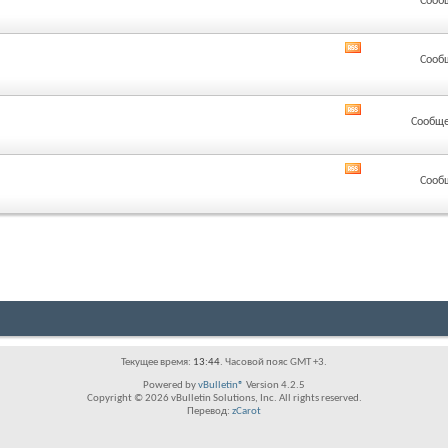
Сооб
лента
этого
раздела
RSS
Сооб
лента
этого
раздела
RSS
Сообще
лента
этого
раздела
RSS
Сооб
лента
этого
раздела
Текущее время:
13:44
. Часовой пояс GMT +3.
Powered by
vBulletin®
Version 4.2.5
Copyright © 2026 vBulletin Solutions, Inc. All rights reserved.
Перевод:
zCarot