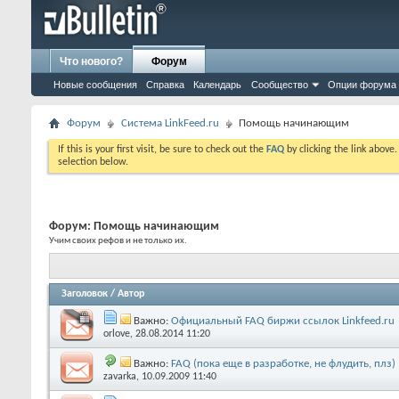
Что нового?
Форум
Новые сообщения
Справка
Календарь
Сообщество
Опции форума
Форум
Система LinkFeed.ru
Помощь начинающим
If this is your first visit, be sure to check out the
FAQ
by clicking the link above
selection below.
Форум:
Помощь начинающим
Учим своих рефов и не только их.
Заголовок
/
Автор
Важно:
Официальный FAQ биржи ссылок Linkfeed.ru
orlove
, 28.08.2014 11:20
Важно:
FAQ (пока еще в разработке, не флудить, плз)
zavarka
, 10.09.2009 11:40