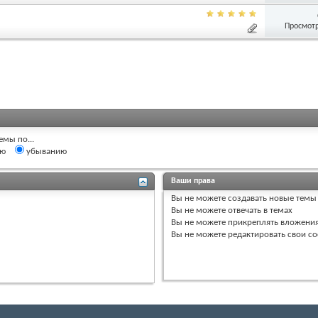
Просмотр
емы по...
ию
убыванию
Ваши права
Вы
не можете
создавать новые темы
Вы
не можете
отвечать в темах
Вы
не можете
прикреплять вложени
Вы
не можете
редактировать свои с