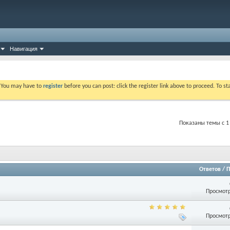
Навигация
. You may have to
register
before you can post: click the register link above to proceed. To s
Показаны темы с 1 
Ответов
/
П
Просмотр
Просмотр