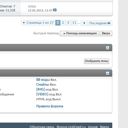
Ответов: 7
Ustas
ов: 51,558
12.05.2013,
11:47
Страница 1 из 27
1
2
3
11
...
Последняя
Быстрый переход
Помощь начинающим
Вверх
BB коды
Вкл.
Смайлы
Вкл.
я
[IMG]
код
Вкл.
ообщения
[VIDEO]
код
Вкл.
HTML код
Выкл.
Правила форума
Обратная связь
Форум LinkFeed.ru
Архив
Вверх