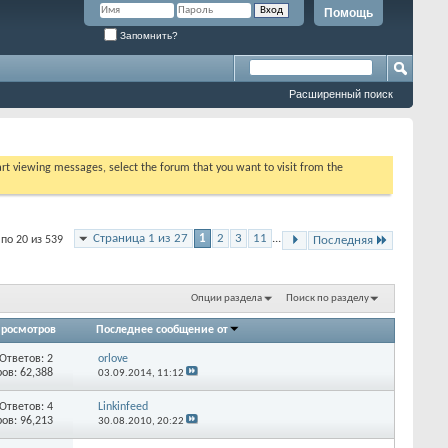
Помощь
Запомнить?
Расширенный поиск
tart viewing messages, select the forum that you want to visit from the
Страница 1 из 27
1
2
3
11
...
по 20 из 539
Последняя
Опции раздела
Поиск по разделу
росмотров
Последнее сообщение от
Ответов: 2
orlove
ов: 62,388
03.09.2014,
11:12
Ответов: 4
Linkinfeed
ов: 96,213
30.08.2010,
20:22