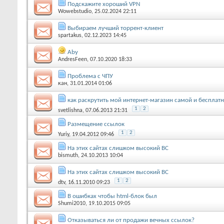
Подскажите хороший VPN
Wowebstudio
, 25.02.2024 22:11
Выбираем лучший торрент-клиент
spartakus
, 02.12.2023 14:45
Aby
AndresFeen
, 07.10.2020 18:33
Проблема с ЧПУ
кан
, 31.01.2014 01:06
как раскрутить мой интернет-магазин самой и бесплат
1
2
svetlishna
, 07.06.2013 21:31
Размещение ссылок
1
2
Yuriy
, 19.04.2012 09:46
На этих сайтах слишком высокий ВС
bismuth
, 24.10.2013 10:04
На этих сайтах слишком высокий ВС
1
2
dtv
, 16.11.2010 09:23
В ошибках чтобы html-блок был
Shumi2010
, 19.10.2015 09:05
Отказываться ли от продажи вечных ссылок?