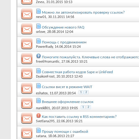
Zevss
, 31.01.2015 10:13
Можно ли автоматизировать проверку ссылок?
new01
, 30.11.2011 14:56
Обсуждение нового FAQ
orlove
, 28.08.2014 12:04
Помощь с продвижением
PowerRudy
, 14.06.2014 15:24
Помогите пожалуйста. Ключевые слова не отображаютс
free69romantic
, 27.06.2013 10:21
Совместная работа кодов Sape и LinkFeed
DyakonFrost
, 20.10.2013 12:43
Ссылки висят в режиме WAIT
1
2
eshatos
, 11.07.2013 20:54
Внешнее оформление ссылок
1
2
nurek801
, 20.07.2013 19:05
Как поставить ссылку в RSS комментариях?
Svetlana295
, 22.06.2013 16:21
Прошу помощи с ошибкой
satana
, 18.06.2013 21:27