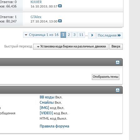
Ответов: 0
KIJIJIER
ов: 66,436
16.10.2015,
00:57
Ответов: 1
GTAlex
ов: 80,247
27.10.2014,
13:00
Страница 1 из 16
1
2
3
11
...
Последняя
Быстрый переход
Установка кода биржи на различные движки
Вверх
BB коды
Вкл.
Смайлы
Вкл.
я
[IMG]
код
Вкл.
ообщения
[VIDEO]
код
Вкл.
HTML код
Выкл.
Правила форума