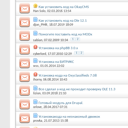
Как установить код на OkayCMS
Han Solo
, 02.03.2016 13:54
Как установить код на Dle 12.1
djon_PMR
, 18.07.2019 18:09
Помогите поставить код на MODx
1
2
sabian
, 07.02.2009 10:34
Установка на phpBB 3.0.x
1
2
cyberlord
, 17.07.2010 12:29
Установка на БИТРИКС
wss
, 01.05.2014 22:02
Установка кода на Oxyclassifieds 7.08
ihorny
, 06.08.2014 10:43
Все сделал а код не проходит проверку DLE 11.3
lizion
, 03.09.2018 21:10
Готовый модуль для Drupal.
orlove
, 28.04.2017 07:31
Установкакода на незнакомый движок
provka
, 21.07.2013 15:38