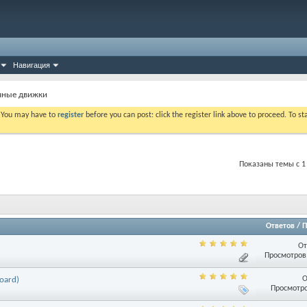
Навигация
ичные движки
. You may have to
register
before you can post: click the register link above to proceed. To s
Показаны темы с 1 
Ответов
/
П
От
Просмотров:
О
oard)
Просмотро