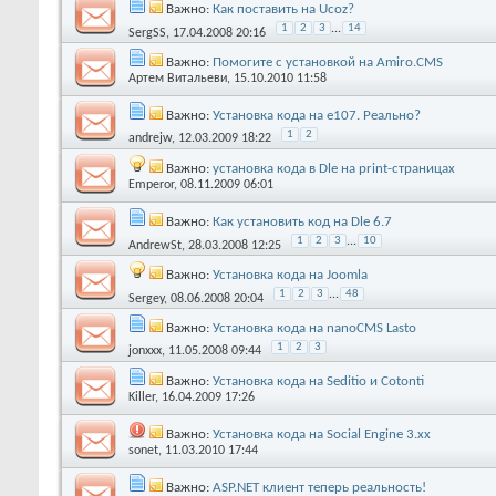
Важно:
Как поставить на Ucoz?
1
2
3
...
14
SergSS
, 17.04.2008 20:16
Важно:
Помогите с установкой на Amiro.CMS
Артем Витальеви
, 15.10.2010 11:58
Важно:
Установка кода на e107. Реально?
1
2
andrejw
, 12.03.2009 18:22
Важно:
установка кода в Dle на print-страницах
Emperor
, 08.11.2009 06:01
Важно:
Как установить код на Dle 6.7
1
2
3
...
10
AndrewSt
, 28.03.2008 12:25
Важно:
Установка кода на Joomla
1
2
3
...
48
Sergey
, 08.06.2008 20:04
Важно:
Установка кода на nanoCMS Lasto
1
2
3
jonxxx
, 11.05.2008 09:44
Важно:
Установка кода на Seditio и Cotonti
Killer
, 16.04.2009 17:26
Важно:
Установка кода на Social Engine 3.хх
sonet
, 11.03.2010 17:44
Важно:
ASP.NET клиент теперь реальность!