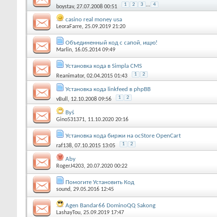
1
2
3
...
4
boystav
, 27.07.2008 00:51
casino real money usa
LeoraFarre
, 25.09.2019 21:20
Объединенный код с сапой, ищю!
Marlin
, 16.05.2014 09:49
Установка кода в Simpla CMS
1
2
Reanimator
, 02.04.2015 01:43
Установка кода linkfeed в phpBB
1
2
vBull
, 12.10.2008 09:56
Byś
Gino531371
, 11.10.2020 20:16
Установка кода биржи на ocStore OpenCart
1
2
raf138
, 07.10.2015 13:05
Aby
RogerJ4203
, 20.07.2020 00:22
Помогите Установить Код
sound
, 29.05.2016 12:45
Agen Bandar66 DominoQQ Sakong
LashayTou
, 25.09.2019 17:47