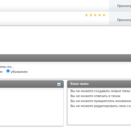
Просмотр
Просмотр
емы по...
ию
убыванию
Ваши права
Вы
не можете
создавать новые темы
Вы
не можете
отвечать в темах
Вы
не можете
прикреплять вложени
Вы
не можете
редактировать свои с