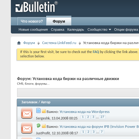
Что нового?
Форум
Новые сообщения
Справка
Календарь
Сообщество
Опции форума
Форум
Система LinkFeed.ru
Установка кода биржи на разл
If this is your first visit, be sure to check out the
FAQ
by clicking the link above
selection below.
Форум:
Установка кода биржи на различные движки
CMS, блоги, форумы...
Заголовок
/
Автор
Важно:
Установка кода на Wordpress
1
2
3
...
27
Sergeshk
, 13.04.2008 00:25
Важно:
Установка кода на форум IPB (Invision Power B
1
2
3
...
7
JustProfit
, 12.10.2008 08:17