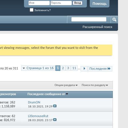
Помощь
Запомнить?
Расширенный поиск
tart viewing messages, select the forum that you want to visit from the
Страница 1 из 16
1
2
3
11
...
по 20 из 311
Последняя
Опции раздела
Поиск по разделу
росмотров
Последнее сообщение от
ветов: 262
DrumON
 1,158,089
18.10.2021,
19:29
тветов: 62
LitlemouseRut
в: 826,972
28.03.2020,
23:17