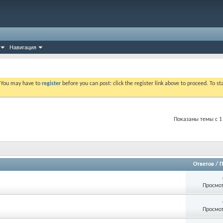
Навигация
. You may have to
register
before you can post: click the register link above to proceed. To s
Показаны темы с 1 
Ответов
/
П
Просмот
Просмот