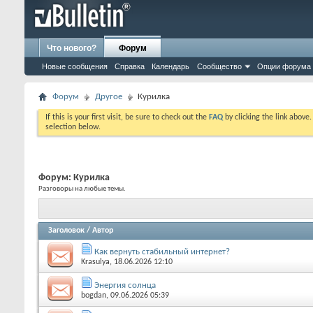
Что нового?
Форум
Новые сообщения
Справка
Календарь
Сообщество
Опции форума
Форум
Другое
Курилка
If this is your first visit, be sure to check out the
FAQ
by clicking the link above
selection below.
Форум:
Курилка
Разговоры на любые темы.
Заголовок
/
Автор
Как вернуть стабильный интернет?
Krasulya
, 18.06.2026 12:10
Энергия солнца
bogdan
, 09.06.2026 05:39