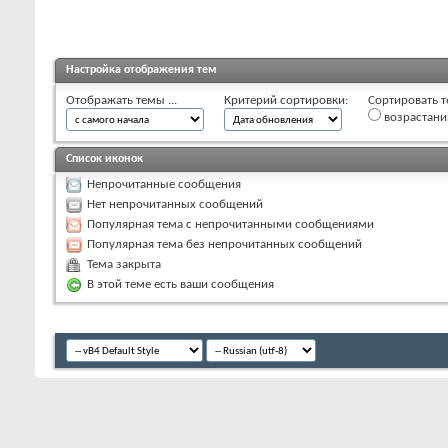
Настройка отображения тем
Отображать темы ...
Критерий сортировки:
Сортировать т
возрастан
Список иконок
Непрочитанные сообщения
Нет непрочитанных сообщений
Популярная тема с непрочитанными сообщениями
Популярная тема без непрочитанных сообщений
Тема закрыта
В этой теме есть ваши сообщения