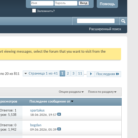
Помощь
Запомнить?
Расширенный поиск
tart viewing messages, select the forum that you want to visit from the
Страница 1 из 41
1
2
3
11
...
по 20 из 811
Последняя
Опции раздела
Поиск по разделу
росмотров
Последнее сообщение от
Ответов: 1
spartakus
ров: 5,538
18.06.2026,
19:57
Ответов: 0
bogdan
ров: 1,942
09.06.2026,
05:39