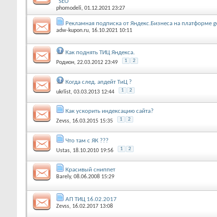
"SEO"
phomodeli
, 01.12.2021 23:27
Рекламная подписка от Яндекс.Бизнеса на платформе g
adw-kupon.ru
, 16.10.2021 10:11
Как поднять ТИЦ Яндекса.
1
2
Родион
, 22.03.2012 23:49
Когда след. апдейт TиЦ ?
1
2
ukrlist
, 03.03.2013 12:44
Как ускорить индексацию сайта?
1
2
Zevss
, 16.03.2015 15:35
Что там с ЯК ???
1
2
Ustas
, 18.10.2010 19:56
Красивый сниппет
Barely
, 08.06.2008 15:29
АП ТИЦ 16.02.2017
Zevss
, 16.02.2017 13:08