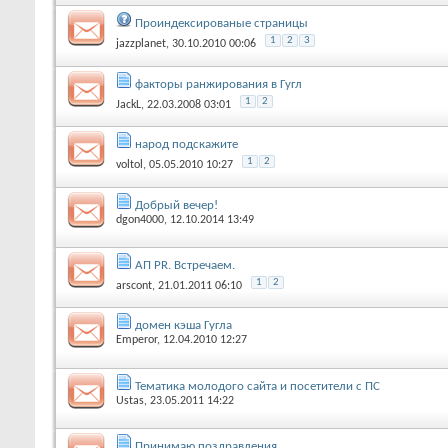
Проиндексированые страницы
1
2
3
jazzplanet
, 30.10.2010 00:06
факторы ранжирования в Гугл
1
2
JackL
, 22.03.2008 03:01
народ подскажите
1
2
voltol
, 05.05.2010 10:27
Добрый вечер!
dgon4000
, 12.10.2014 13:49
АП PR. Встречаем.
1
2
arscont
, 21.01.2011 06:10
домен кэша Гугла
Emperor
, 12.04.2010 12:27
Тематика молодого сайта и посетители с ПС
Ustas
, 23.05.2011 14:22
Принимаю поздравления