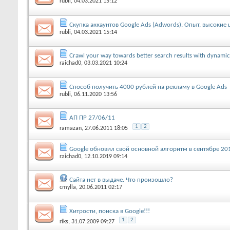
rubli
, 04.03.2021 15:12
Скупка аккаунтов Google Ads (Adwords). Опыт, высокие 
rubli
, 04.03.2021 15:14
Crawl your way towards better search results with dynami
raichad0
, 03.03.2021 10:24
Способ получить 4000 рублей на рекламу в Google Ads
rubli
, 06.11.2020 13:56
АП ПР 27/06/11
1
2
ramazan
, 27.06.2011 18:05
Google обновил свой основной алгоритм в сентябре 20
raichad0
, 12.10.2019 09:14
Сайта нет в выдаче. Что произошло?
cmylla
, 20.06.2011 02:17
Хитрости, поиска в Google!!!
1
2
riks
, 31.07.2009 09:27