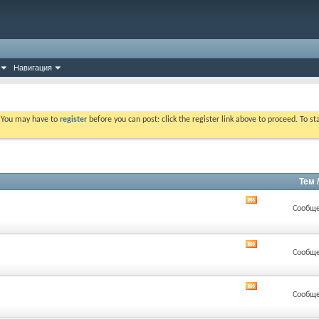
Навигация
. You may have to
register
before you can post: click the register link above to proceed. To s
Тем 
RSS
Сообще
лента
этого
раздела
RSS
Сообще
лента
этого
раздела
RSS
Сообще
лента
этого