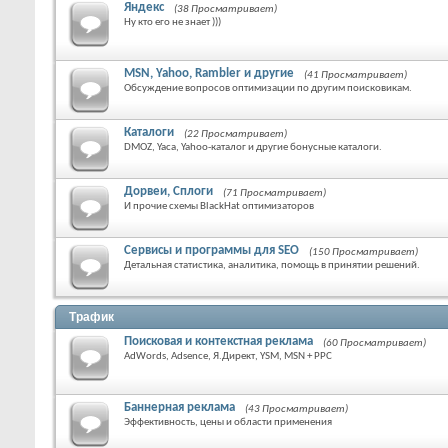
Яндекс
(38 Просматривает)
Ну кто его не знает )))
MSN, Yahoo, Rambler и другие
(41 Просматривает)
Обсуждение вопросов оптимизации по другим поисковикам.
Каталоги
(22 Просматривает)
DMOZ, Yaca, Yahoo-каталог и другие бонусные каталоги.
Дорвеи, Сплоги
(71 Просматривает)
И прочие схемы BlackHat оптимизаторов
Сервисы и программы для SEO
(150 Просматривает)
Детальная статистика, аналитика, помощь в принятии решений.
Трафик
Поисковая и контекстная реклама
(60 Просматривает)
AdWords, Adsence, Я.Директ, YSM, MSN + PPC
Баннерная реклама
(43 Просматривает)
Эффективность, цены и области применения