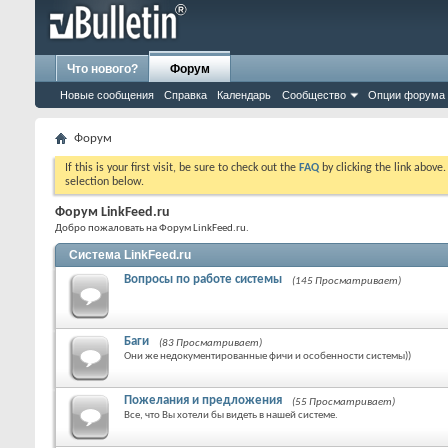
Что нового?
Форум
Новые сообщения
Справка
Календарь
Сообщество
Опции форума
Форум
If this is your first visit, be sure to check out the
FAQ
by clicking the link above
selection below.
Форум LinkFeed.ru
Добро пожаловать на Форум LinkFeed.ru.
Система LinkFeed.ru
Вопросы по работе системы
(145 Просматривает)
Баги
(83 Просматривает)
Они же недокументированные фичи и особенности системы))
Пожелания и предложения
(55 Просматривает)
Все, что Вы хотели бы видеть в нашей системе.