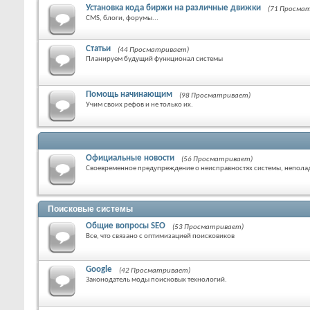
Установка кода биржи на различные движки
(71 Просма
CMS, блоги, форумы...
Статьи
(44 Просматривает)
Планируем будущий функционал системы
Помощь начинающим
(98 Просматривает)
Учим своих рефов и не только их.
Официальные новости
(56 Просматривает)
Своевременное предупреждение о неисправностях системы, неполад
Поисковые системы
Общие вопросы SEO
(53 Просматривает)
Все, что связано с оптимизацией поисковиков
Google
(42 Просматривает)
Законодатель моды поисковых технологий.