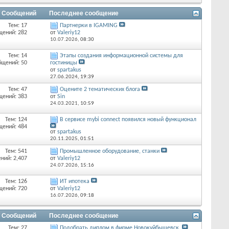
/ Сообщений
Последнее сообщение
Тем: 17
Партнерки в IGAMING
щений: 282
от
Valeriy12
10.07.2026,
08:30
Тем: 14
Этапы создания информационной системы для
бщений: 50
гостиницы
от
spartakus
27.06.2024,
19:39
Тем: 47
Оцените 2 тематических блога
щений: 383
от
Sin
24.03.2021,
10:59
Тем: 124
В сервисе mybi connect появился новый функционал
щений: 484
от
spartakus
20.11.2025,
01:51
Тем: 541
Промышленное оборудование, станки
ний: 2,407
от
Valeriy12
24.07.2026,
15:16
Тем: 126
ИТ ипотека
щений: 720
от
Valeriy12
16.07.2026,
09:18
/ Сообщений
Последнее сообщение
Тем: 27
Подобрать диплом в фирме Новокуйбышевск.