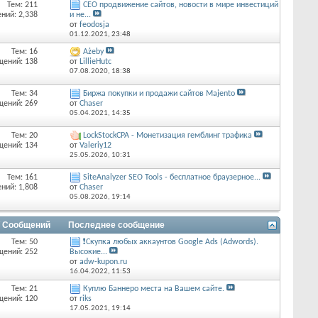
Тем: 211
СЕО продвижение сайтов, новости в мире инвестиций
ний: 2,338
и не...
от
feodosja
01.12.2021,
23:48
Тем: 16
Ażeby
щений: 138
от
LillieHutc
07.08.2020,
18:38
Тем: 34
Биржа покупки и продажи сайтов Majento
щений: 269
от
Chaser
05.04.2021,
14:35
Тем: 20
LockStockCPA - Монетизация гемблинг трафика
щений: 134
от
Valeriy12
25.05.2026,
10:31
Тем: 161
SiteAnalyzer SEO Tools - бесплатное браузерное...
ний: 1,808
от
Chaser
05.08.2026,
19:14
/ Сообщений
Последнее сообщение
Тем: 50
❗Скупка любых аккаунтов Google Ads (Adwords).
щений: 252
Высокие...
от
adw-kupon.ru
16.04.2022,
11:53
Тем: 21
Куплю Баннеро места на Вашем сайте.
щений: 120
от
riks
17.05.2021,
19:14