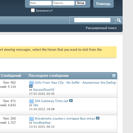
Помощь
Запомнить?
Расширенный поиск
tart viewing messages, select the forum that you want to visit from the
/ Сообщений
Последнее сообщение
Тем: 962
Girls From Your City - No Selfie - Anonymous Sex Dating
ний: 9,114
от
kiarawillson92
27.05.2026,
02:45
Тем: 471
504 Gateway Time-out
ний: 4,643
от
riks
11.04.2022,
18:08
Тем: 200
Исключить ссылки с которых был отказ
ний: 1,727
от
tmckhanhvy
13.01.2025,
06:15