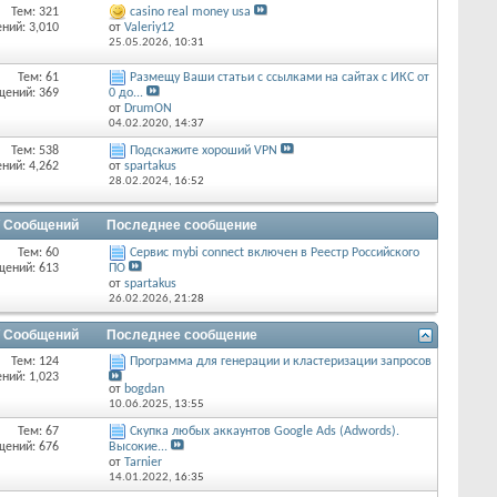
Тем: 321
casino real money usa
ний: 3,010
от
Valeriy12
25.05.2026,
10:31
Тем: 61
Размещу Ваши статьи с ссылками на сайтах с ИКС от
щений: 369
0 до...
от
DrumON
04.02.2020,
14:37
Тем: 538
Подскажите хороший VPN
ний: 4,262
от
spartakus
28.02.2024,
16:52
/ Сообщений
Последнее сообщение
Тем: 60
Сервис mybi connect включен в Реестр Российского
щений: 613
ПО
от
spartakus
26.02.2026,
21:28
/ Сообщений
Последнее сообщение
Тем: 124
Программа для генерации и кластеризации запросов
ний: 1,023
от
bogdan
10.06.2025,
13:55
Тем: 67
Скупка любых аккаунтов Google Ads (Adwords).
щений: 676
Высокие...
от
Tarnier
14.01.2022,
16:35