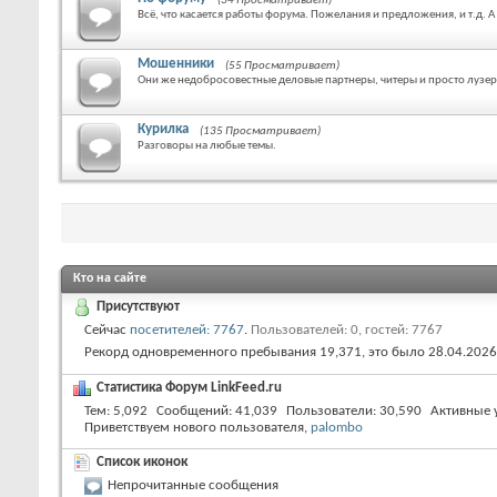
(34 Просматривает)
Всё, что касается работы форума. Пожелания и предложения, и т.д. 
Мошенники
(55 Просматривает)
Они же недобросовестные деловые партнеры, читеры и просто лузе
Курилка
(135 Просматривает)
Разговоры на любые темы.
Кто на сайте
Присутствуют
Сейчас
посетителей: 7767
.
Пользователей: 0, гостей: 7767
Рекорд одновременного пребывания 19,371, это было 28.04.2026
Статистика Форум LinkFeed.ru
Тем
5,092
Сообщений
41,039
Пользователи
30,590
Активные 
Приветствуем нового пользователя,
palombo
Список иконок
Непрочитанные сообщения