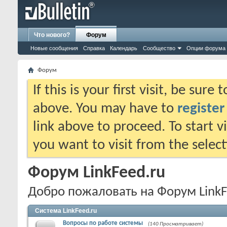
Что нового?
Форум
Новые сообщения
Справка
Календарь
Сообщество
Опции форума
Форум
If this is your first visit, be sure
above. You may have to
register
link above to proceed. To start 
you want to visit from the selec
Форум LinkFeed.ru
Добро пожаловать на Форум LinkF
Система LinkFeed.ru
Вопросы по работе системы
(140 Просматривает)