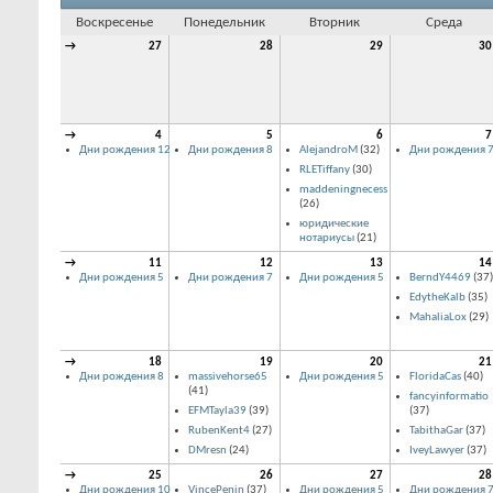
Воскресенье
Понедельник
Вторник
Среда
→
27
28
29
30
→
4
5
6
7
Дни рождения 12
Дни рождения 8
AlejandroM
(32)
Дни рождения 
RLETiffany
(30)
maddeningnecess
(26)
юридические
нотариусы
(21)
→
11
12
13
14
Дни рождения 5
Дни рождения 7
Дни рождения 5
BerndY4469
(37)
EdytheKalb
(35)
MahaliaLox
(29)
→
18
19
20
21
Дни рождения 8
massivehorse65
Дни рождения 5
FloridaCas
(40)
(41)
fancyinformatio
EFMTayla39
(39)
(37)
RubenKent4
(27)
TabithaGar
(37)
DMresn
(24)
IveyLawyer
(37)
→
25
26
27
28
Дни рождения 10
VincePenin
(37)
Дни рождения 5
Дни рождения 