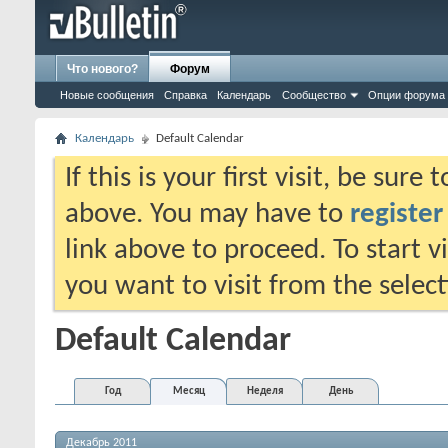
Что нового?
Форум
Новые сообщения
Справка
Календарь
Сообщество
Опции форума
Календарь
Default Calendar
If this is your first visit, be sure
above. You may have to
register
link above to proceed. To start 
you want to visit from the selec
Default Calendar
Год
Месяц
Неделя
День
Декабрь 2011