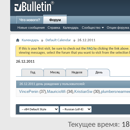
Что нового?
Форум
Новые сообщения
Справка
Календарь
Сообщество
Опции форума
Календарь
Default Calendar
26.12.2011
If this is your first visit, be sure to check out the
FAQ
by clicking the link above
viewing messages, select the forum that you want to visit from the selection 
26.12.2011
Год
Месяц
Неделя
День
26.12.2011 день рождения у пользователей:
VincePenin
(37)
MauricioWi
(34)
KristianSw
(30)
plumbersnearme
Текущее время:
18