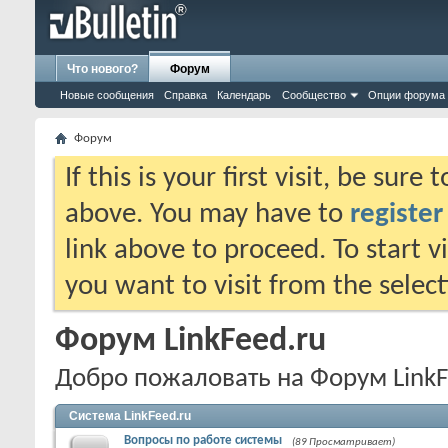
Что нового?
Форум
Новые сообщения
Справка
Календарь
Сообщество
Опции форума
Форум
If this is your first visit, be sure
above. You may have to
register
link above to proceed. To start 
you want to visit from the selec
Форум LinkFeed.ru
Добро пожаловать на Форум LinkF
Система LinkFeed.ru
Вопросы по работе системы
(89 Просматривает)