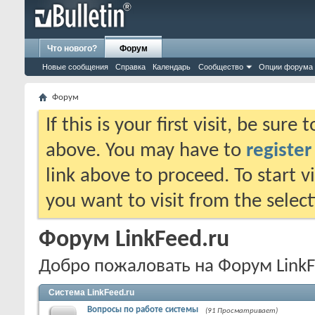
Что нового?
Форум
Новые сообщения
Справка
Календарь
Сообщество
Опции форума
Форум
If this is your first visit, be sure
above. You may have to
register
link above to proceed. To start 
you want to visit from the selec
Форум LinkFeed.ru
Добро пожаловать на Форум LinkF
Система LinkFeed.ru
Вопросы по работе системы
(91 Просматривает)