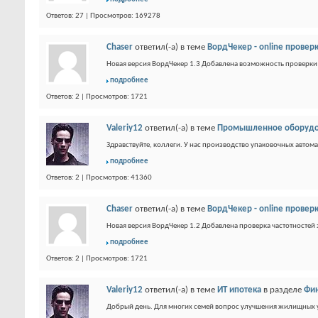
Ответов: 27 | Просмотров: 169278
Chaser
ответил(-а) в теме
ВордЧекер - online проверк
Новая версия ВордЧекер 1.3 Добавлена возможность проверки п
подробнее
Ответов: 2 | Просмотров: 1721
Valeriy12
ответил(-а) в теме
Промышленное оборудов
Здравствуйте, коллеги. У нас производство упаковочных автома
подробнее
Ответов: 2 | Просмотров: 41360
Chaser
ответил(-а) в теме
ВордЧекер - online проверк
Новая версия ВордЧекер 1.2 Добавлена проверка частотностей з
подробнее
Ответов: 2 | Просмотров: 1721
Valeriy12
ответил(-а) в теме
ИТ ипотека
в разделе
Фи
Добрый день. Для многих семей вопрос улучшения жилищных у