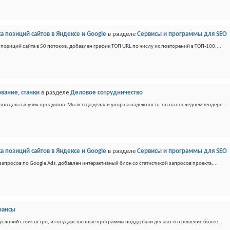
а позиций сайтов в Яндексе и Google
в разделе
Сервисы и программы для SEO
озиций сайта в 50 потоков, добавлен график ТОП URL по числу их повторений в ТОП-100,...
ание, станки
в разделе
Деловое сотрудничество
тов для сыпучих продуктов. Мы всегда делали упор на надежность, но на последнем тендере...
а позиций сайтов в Яндексе и Google
в разделе
Сервисы и программы для SEO
апросов по Google Ads, добавлен интерактивный блок со статистикой запросов проекта,...
нансы
словий стоит остро, и государственные программы поддержки делают его решение более...