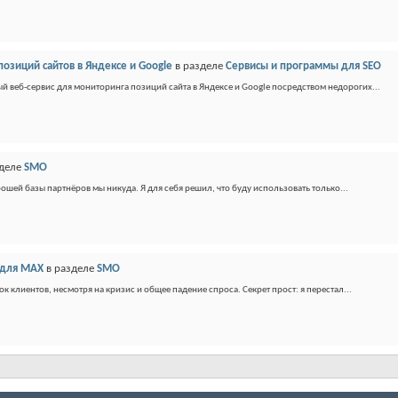
позиций сайтов в Яндексе и Google
в разделе
Сервисы и программы для SEO
 веб-сервис для мониторинга позиций сайта в Яндексе и Google посредством недорогих...
зделе
SMO
рошей базы партнёров мы никуда. Я для себя решил, что буду использовать только...
 для MAX
в разделе
SMO
 клиентов, несмотря на кризис и общее падение спроса. Секрет прост: я перестал...