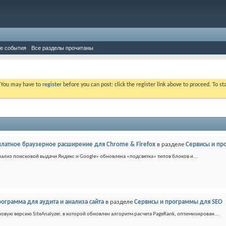
е события
Все разделы прочитаны
. You may have to
register
before you can post: click the register link above to proceed. To s
есплатное браузерное расширение для Chrome & Firefox
в разделе
Сервисы и пр
«Анализ поисковой выдачи Яндекс и Google» обновлена «подсветка» типов блоков и...
программа для аудита и анализа сайта
в разделе
Сервисы и программы для SEO
овую версию SiteAnalyzer, в которой обновлен алгоритм расчета PageRank, оптимизирован...