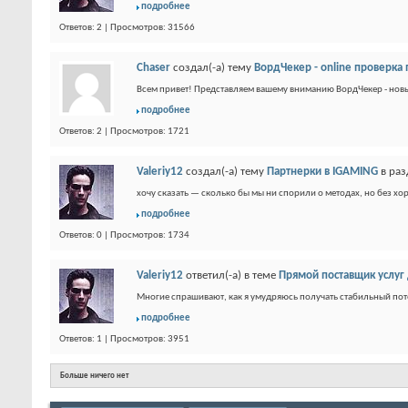
подробнее
Ответов: 2 | Просмотров: 31566
Chaser
создал(-а) тему
ВордЧекер - online проверка 
Всем привет! Представляем вашему вниманию ВордЧекер - новый
подробнее
Ответов: 2 | Просмотров: 1721
Valeriy12
создал(-а) тему
Партнерки в IGAMING
в ра
хочу сказать — сколько бы мы ни спорили о методах, но без хо
подробнее
Ответов: 0 | Просмотров: 1734
Valeriy12
ответил(-а) в теме
Прямой поставщик услуг
Многие спрашивают, как я умудряюсь получать стабильный поток
подробнее
Ответов: 1 | Просмотров: 3951
Больше ничего нет