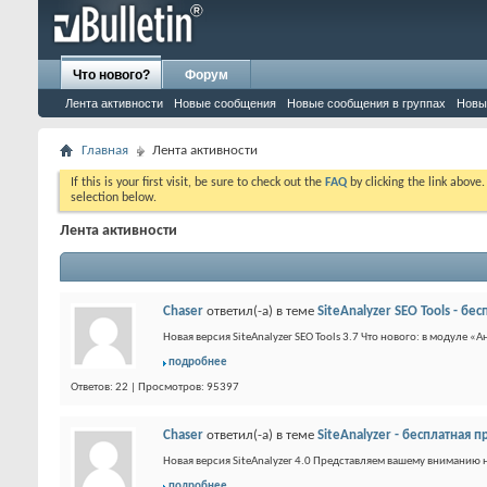
Что нового?
Форум
Лента активности
Новые сообщения
Новые сообщения в группах
Новы
Главная
Лента активности
If this is your first visit, be sure to check out the
FAQ
by clicking the link above
selection below.
Лента активности
Chaser
ответил(-а) в теме
SiteAnalyzer SEO Tools - б
Новая версия SiteAnalyzer SEO Tools 3.7 Что нового: в модуле 
подробнее
Ответов: 22 | Просмотров: 95397
Chaser
ответил(-а) в теме
SiteAnalyzer - бесплатная 
Новая версия SiteAnalyzer 4.0 Представляем вашему вниманию н
подробнее